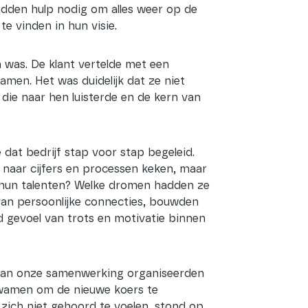
adden hulp nodig om alles weer op de
e vinden in hun visie.
n was. De klant vertelde met een
amen. Het was duidelijk dat ze niet
die naar hen luisterde en de kern van
t bedrijf stap voor stap begeleid.
 naar cijfers en processen keken, maar
n hun talenten? Welke dromen hadden ze
an persoonlijke connecties, bouwden
d gevoel van trots en motivatie binnen
 van onze samenwerking organiseerden
wamen om de nieuwe koers te
zich niet gehoord te voelen, stond op