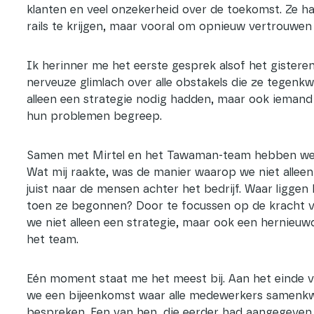
klanten en veel onzekerheid over de toekomst. Ze h
rails te krijgen, maar vooral om opnieuw vertrouwen t
Ik herinner me het eerste gesprek alsof het gistere
nerveuze glimlach over alle obstakels die ze tegenkw
alleen een strategie nodig hadden, maar ook iemand 
hun problemen begreep.
Samen met Mirtel en het Tawaman-team hebben we da
Wat mij raakte, was de manier waarop we niet alleen
juist naar de mensen achter het bedrijf. Waar ligge
toen ze begonnen? Door te focussen op de kracht v
we niet alleen een strategie, maar ook een hernieuw
het team.
Eén moment staat me het meest bij. Aan het einde
we een bijeenkomst waar alle medewerkers samenk
bespreken. Een van hen, die eerder had aangegeven 