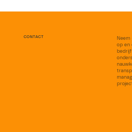
CONTACT
Neem 
op en 
bedrij
onder
nauwk
transp
manag
proje