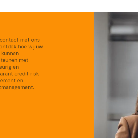
contact met ons
ontdek hoe wij uw
f kunnen
steunen met
eurig en
arant credit risk
ement en
ctmanagement.